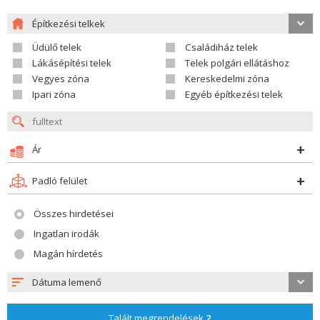
Építkezési telkek
Üdülő telek
Családiház telek
Lákásépítési telek
Telek polgári ellátáshoz
Vegyes zóna
Kereskedelmi zóna
Ipari zóna
Egyéb építkezési telek
Ár
Padló felület
Összes hirdetései
Ingatlan irodák
Magán hírdetés
Dátuma lemenő
Talált megrendelések
2