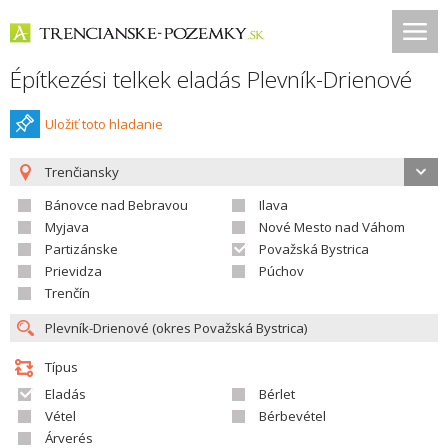
Építkezési telkek eladás Plevník-Drienové
Uložiť toto hladanie
Trenčiansky
Bánovce nad Bebravou
Ilava
Myjava
Nové Mesto nad Váhom
Partizánske
Považská Bystrica
Prievidza
Púchov
Trenčín
Típus
Eladás
Bérlet
Vétel
Bérbevétel
Árverés