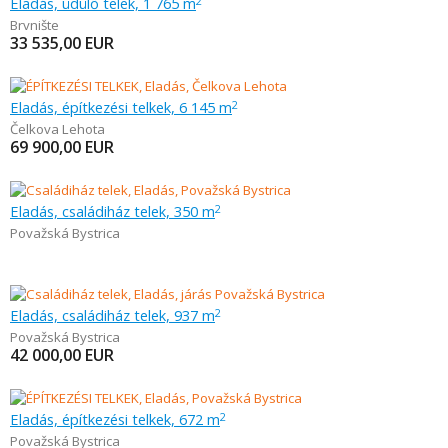
Eladás, üdülő telek, 1 765 m
2
Brvnište
33 535,00
EUR
Eladás, építkezési telkek, 6 145 m
2
Čelkova Lehota
69 900,00
EUR
Eladás, családiház telek, 350 m
2
Považská Bystrica
Eladás, családiház telek, 937 m
2
Považská Bystrica
42 000,00
EUR
Eladás, építkezési telkek, 672 m
2
Považská Bystrica