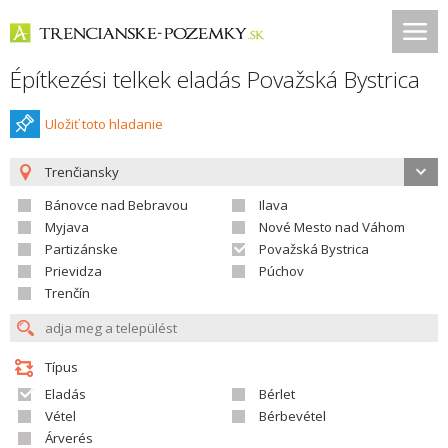
Építkezési telkek eladás Považská Bystrica
Uložiť toto hladanie
Trenčiansky
Bánovce nad Bebravou
Ilava
Myjava
Nové Mesto nad Váhom
Partizánske
Považská Bystrica
Prievidza
Púchov
Trenčín
Típus
Eladás
Bérlet
Vétel
Bérbevétel
Árverés