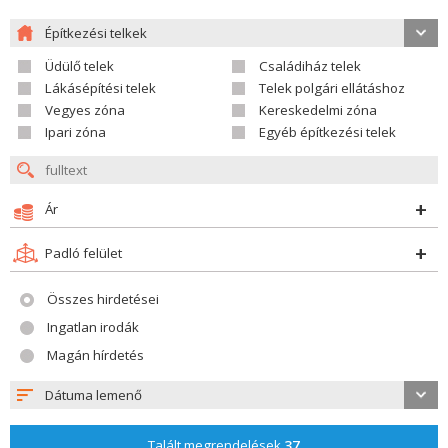
Építkezési telkek
Üdülő telek
Családiház telek
Lákásépítési telek
Telek polgári ellátáshoz
Vegyes zóna
Kereskedelmi zóna
Ipari zóna
Egyéb építkezési telek
Ár
Padló felület
Összes hirdetései
Ingatlan irodák
Magán hírdetés
Dátuma lemenő
Talált megrendelések
37