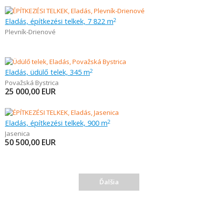
Eladás, építkezési telkek, 7 822 m
2
Plevník-Drienové
Eladás, üdülő telek, 345 m
2
Považská Bystrica
25 000,00
EUR
Eladás, építkezési telkek, 900 m
2
Jasenica
50 500,00
EUR
Ďalšia