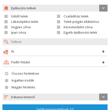
Építkezési telkek
Üdülő telek
Családiház telek
Lákásépítési telek
Telek polgári ellátáshoz
Vegyes zóna
Kereskedelmi zóna
Ipari zóna
Egyéb építkezési telek
Ár
Padló felület
Összes hirdetései
Ingatlan irodák
Magán hírdetés
Dátuma lemenő
Talált megrendelések
12