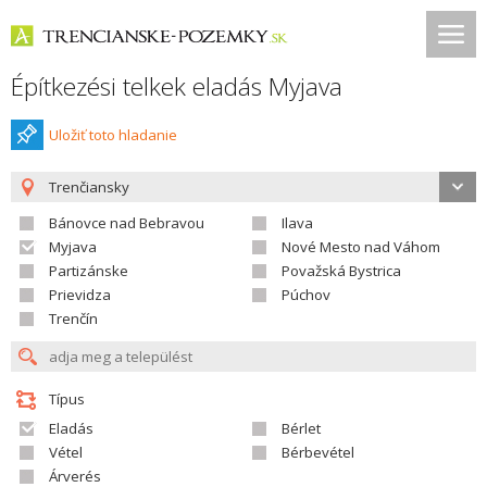
Építkezési telkek eladás Myjava
Uložiť toto hladanie
Trenčiansky
Bánovce nad Bebravou
Ilava
Myjava
Nové Mesto nad Váhom
Partizánske
Považská Bystrica
Prievidza
Púchov
Trenčín
Típus
Eladás
Bérlet
Vétel
Bérbevétel
Árverés