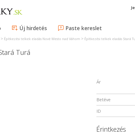
J
ó
Új hirdetés
Paste kereslet
>
>
Építkezési telkek eladás Nové Mesto nad Váhom
Építkezési telkek eladás Stará T
Stará Turá
Ár
Betéve
ID
Érintkezés