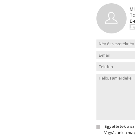
Mi
Te
E-
Egyetértek a s
Vigyázunk a mag