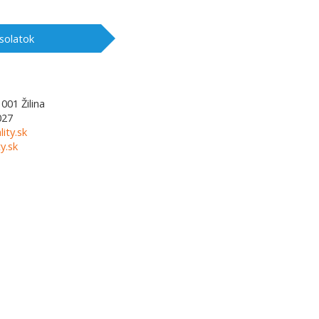
solatok
1001
Žilina
027
lity.sk
y.sk