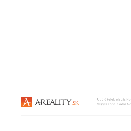
Üdülő telek eladás N
Vegyes zóna eladás N