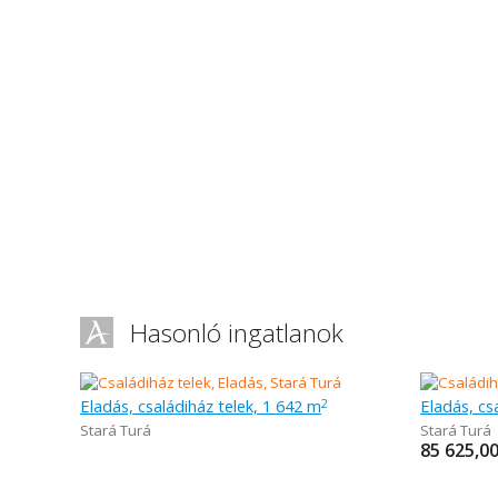
Hasonló ingatlanok
Eladás, családiház telek, 1 642 m
Eladás, cs
2
Stará Turá
Stará Turá
85 625,0