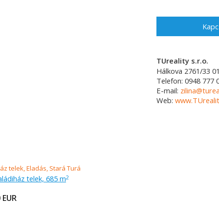
Kapc
TUreality s.r.o.
Hálkova 2761/33
0
Telefon:
0948 777 
E-mail:
zilina@turea
Web:
www.TUrealit
aládiház telek, 685 m
2
0
EUR