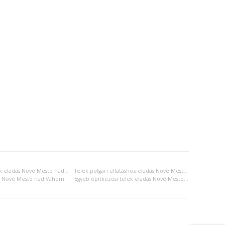
Lákásépítési telek eladás Nové Mesto nad Váhom
Telek polgári ellátáshoz eladás Nové Mesto nad Váhom
ás Nové Mesto nad Váhom
Egyéb építkezési telek eladás Nové Mesto nad Váhom