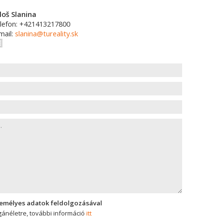
loš Slanina
lefon: +421413217800
mail:
slanina@tureality.sk
zemélyes adatok feldolgozásával
ánéletre, további információ
itt