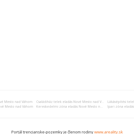
ové Mesto nad Váhom
Családiház telek eladás Nové Mesto nad Váhom
ové Mesto nad Váhom
Kereskedelmi zóna eladás Nové Mesto nad Váhom
Ipari zóna elad
Portál trencianske-pozemky je členom rodiny
www.areality.sk