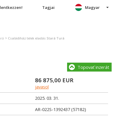
elentkezzen!
Tagjai
Magyar
>
urá
Családiház telek eladás Stará Turá
Topovať inzerát
86 875,00
EUR
javasol
2025. 03. 31.
AR-022S-1392437 (57182)