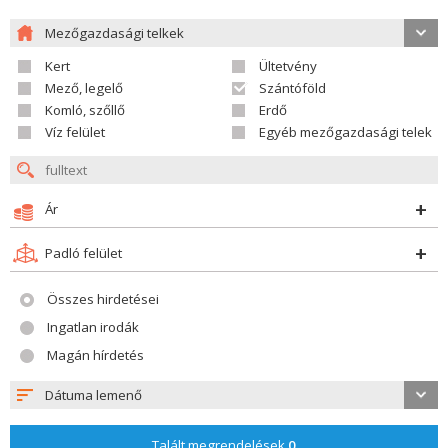
Mezőgazdasági telkek
Kert
Ültetvény
Mező, legelő
Szántóföld
Komló, szőllő
Erdő
Víz felület
Egyéb mezőgazdasági telek
Ár
Padló felület
Összes hirdetései
Ingatlan irodák
Magán hírdetés
Dátuma lemenő
Talált megrendelések
0