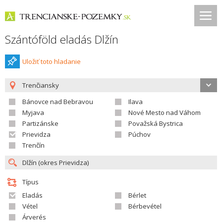
Szántóföld eladás Dlžín
Uložiť toto hladanie
Trenčiansky
Bánovce nad Bebravou
Ilava
Myjava
Nové Mesto nad Váhom
Partizánske
Považská Bystrica
Prievidza
Púchov
Trenčín
Típus
Eladás
Bérlet
Vétel
Bérbevétel
Árverés