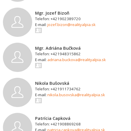
Mgr. Jozef Bizoň
Telefon: +421902389720
E-mail:
jozef.bizon@realityalpia.sk
Mgr. Adriána Bučková
Telefon: +421948315862
E-mail:
adriana.buckova@realityalpia.sk
Nikola Bušovská
Telefon: +421911734762
E-mail:
nikola.busovska@realityalpia.sk
Patrícia Capková
Telefon: +421908869268
E-mail:
patricia.capkova@realityalpia.sk