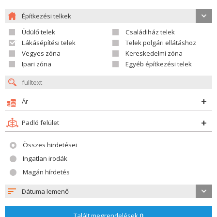
Építkezési telkek
Üdülő telek
Családiház telek
Lákásépítési telek
Telek polgári ellátáshoz
Vegyes zóna
Kereskedelmi zóna
Ipari zóna
Egyéb építkezési telek
Ár
Padló felület
Összes hirdetései
Ingatlan irodák
Magán hírdetés
Dátuma lemenő
Talált megrendelések
0