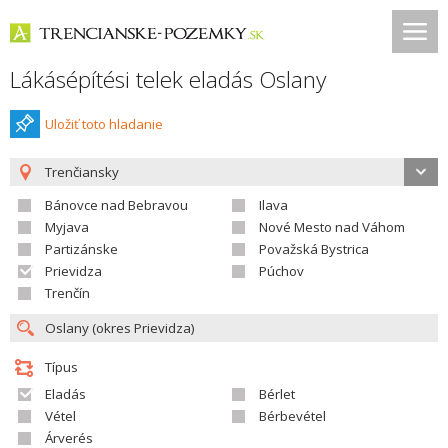
Lákásépítési telek eladás Oslany
Uložiť toto hladanie
Trenčiansky
Bánovce nad Bebravou
Ilava
Myjava
Nové Mesto nad Váhom
Partizánske
Považská Bystrica
Prievidza
Púchov
Trenčín
Típus
Eladás
Bérlet
Vétel
Bérbevétel
Árverés