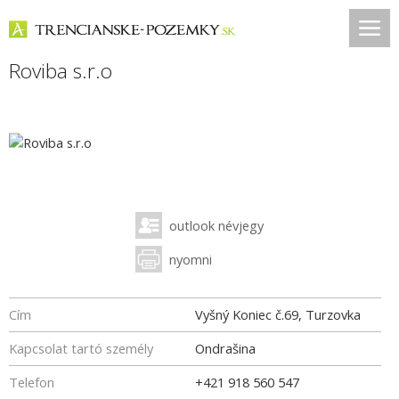
Roviba s.r.o
outlook névjegy
nyomni
Cím
Vyšný Koniec č.69, Turzovka
Kapcsolat tartó személy
Ondrašina
Telefon
+421 918 560 547