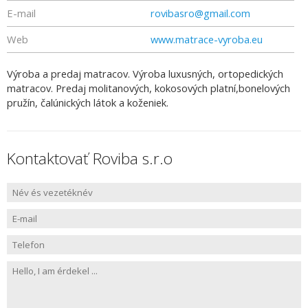
E-mail
rovibasro@gmail.com
Web
www.matrace-vyroba.eu
Výroba a predaj matracov. Výroba luxusných, ortopedických
matracov. Predaj molitanových, kokosových platní,bonelových
pružín, čalúnických látok a koženiek.
Kontaktovať Roviba s.r.o