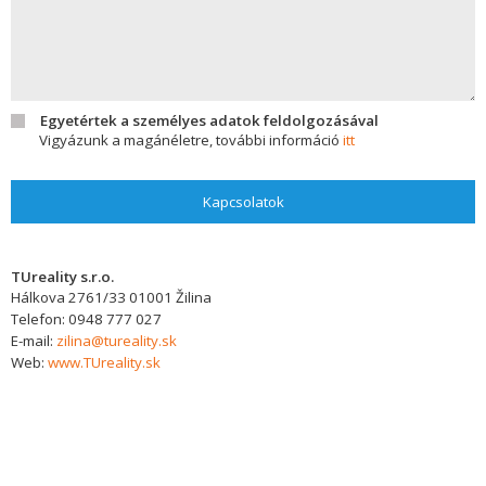
Egyetértek a személyes adatok feldolgozásával
Vigyázunk a magánéletre, további információ
itt
Kapcsolatok
TUreality s.r.o.
Hálkova 2761/33
01001
Žilina
Telefon:
0948 777 027
E-mail:
zilina@tureality.sk
Web:
www.TUreality.sk