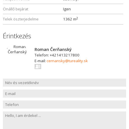
Önállő bejárat
Igen
2
Telek öszterjedelme
1362 m
Érintkezés
Roman Čerňanský
Telefon: +421413217800
E-mail:
cernansky@tureality.sk