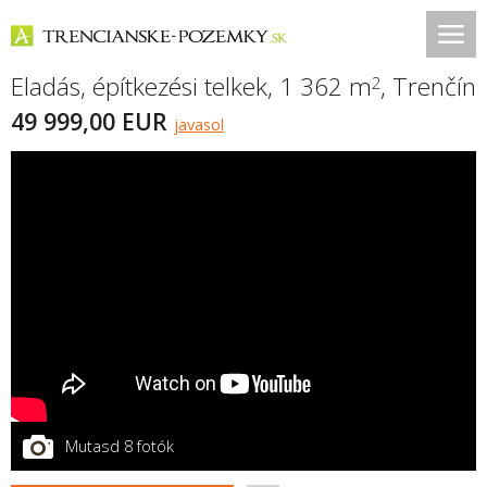
Eladás, építkezési telkek, 1 362 m
,
Trenčín
2
49 999,00 EUR
javasol
Mutasd 8 fotók