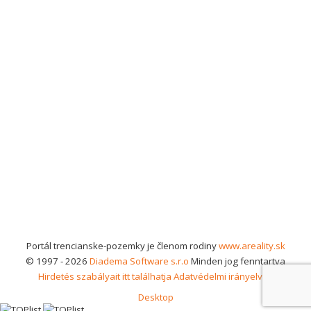
Portál trencianske-pozemky je členom rodiny
www.areality.sk
© 1997 - 2026
Diadema Software s.r.o
Minden jog fenntartva
Hirdetés szabályait itt találhatja
Adatvédelmi irányelvek
Desktop