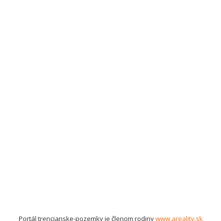
Portál trencianske-pozemky je členom rodiny
www.areality.sk