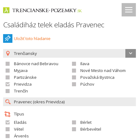
Családiház telek eladás Pravenec
Uložiť toto hladanie
Trenčiansky
Bánovce nad Bebravou
Ilava
Myjava
Nové Mesto nad Váhom
Partizánske
Považská Bystrica
Prievidza
Púchov
Trenčín
Típus
Eladás
Bérlet
Vétel
Bérbevétel
Árverés