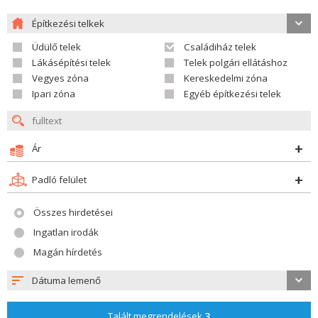
Építkezési telkek
Üdülő telek
Családiház telek
Lákásépítési telek
Telek polgári ellátáshoz
Vegyes zóna
Kereskedelmi zóna
Ipari zóna
Egyéb építkezési telek
Ár
Padló felület
Összes hirdetései
Ingatlan irodák
Magán hírdetés
Dátuma lemenő
Talált megrendelések
3